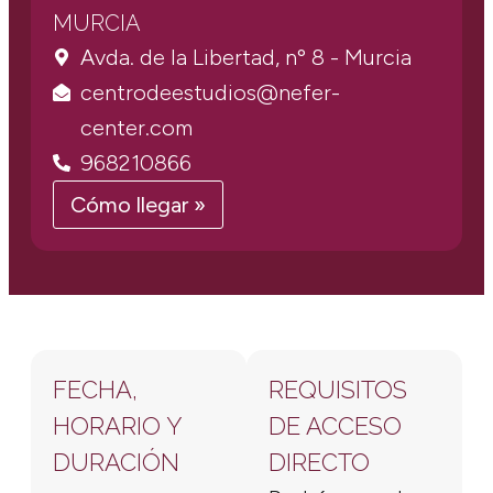
MURCIA
Avda. de la Libertad, nº 8 - Murcia
centrodeestudios@nefer-
center.com
968210866
Cómo llegar »
FECHA,
REQUISITOS
HORARIO Y
DE ACCESO
DURACIÓN
DIRECTO